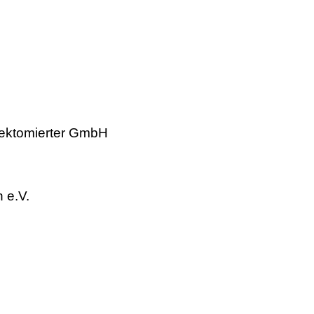
yngektomierter GmbH
n e.V.