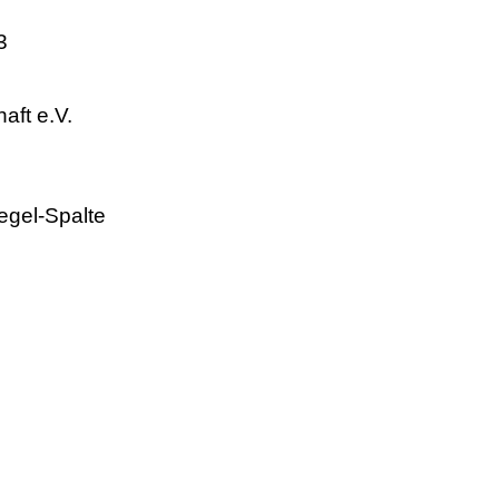
3
aft e.V.
egel-Spalte
.