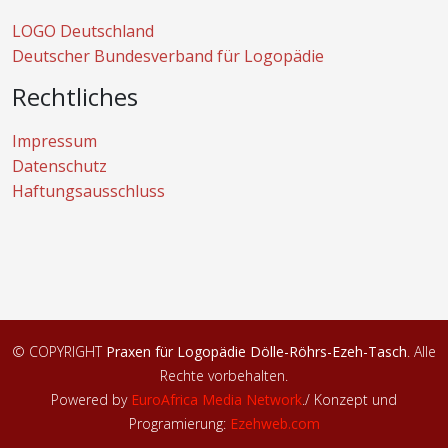
LOGO Deutschland
Deutscher Bundesverband für Logopädie
Rechtliches
Impressum
Datenschutz
Haftungsausschluss
© COPYRIGHT
Praxen für Logopädie Dölle-Röhrs-Ezeh-Tasch
. Alle
Rechte vorbehalten.
Powered by
EuroAfrica Media Network
.
/ Konzept und
Programierung:
Ezehweb.com