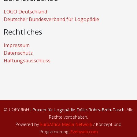
LOGO Deutschland
Deutscher Bundesverband für Logopädie
Rechtliches
Impressum
Datenschutz
Haftungsausschluss
© COPYRIGHT
Praxen für Logopädie Dölle-Röhrs-Ezeh-Tasch
. Alle
Rechte vorbehalten.
Powered by
EuroAfrica Media Network
.
/ Konzept und
Programierung:
Ezehweb.com