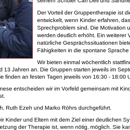
seinem Schüler Carl Dell und Sandrie
Der Vorteil der Gruppentherapie ist 
entwickelt, wenn Kinder erfahren, dass
Sprechproblem sind. Die Motivation u
werden deutlich erhöht. Ein weiterer V
natürliche Gesprächssituationen biete
Fähigkeiten in die spontane Sprache le
Wir bieten einmal wöchentlich stattf
 13 Jahren an. Die Gruppen starten jeweils im Sept
 finden an festen Tagen jeweils von 16:30 - 18:00 Uh
ese entscheiden wir im Vorfeld gemeinsam mit Kind 
st.
h, Ruth Ezeh und Marko Röhrs durchgeführt.
wir Kinder und Eltern mit dem Ziel einer deutlichen 
etzung der Therapie ist, wenn nötig, möglich. Sie ka