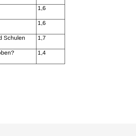
1,6
1,6
d Schulen
1,7
hoben?
1,4