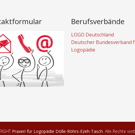
taktformular
Berufsverbände
LOGO Deutschland
Deutscher Bundesverband f
Logopädie
RIGHT
Praxen für Logopädie Dölle-Röhrs-Ezeh-Tasch
. Alle Rechte vor