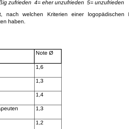
ig zufrieden
4= eher unzufrieden
5= unzufrieden
, nach welchen Kriterien einer logopädischen
ten haben.
Note Ø
1,6
1,3
1,4
apeuten
1,3
1,2