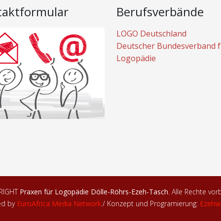
taktformular
Berufsverbände
LOGO Deutschland
Deutscher Bundesverband f
Logopädie
RIGHT
Praxen für Logopädie Dölle-Röhrs-Ezeh-Tasch
. Alle Rechte vor
ed by
EuroAfrica Media Network
.
/ Konzept und Programierung:
Ezehw