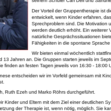
seinem Schüler Carl Dell und Sandrie
Der Vorteil der Gruppentherapie ist 
entwickelt, wenn Kinder erfahren, dass
Sprechproblem sind. Die Motivation u
werden deutlich erhöht. Ein weiterer V
natürliche Gesprächssituationen biete
Fähigkeiten in die spontane Sprache le
Wir bieten einmal wöchentlich stattf
 13 Jahren an. Die Gruppen starten jeweils im Sept
 finden an festen Tagen jeweils von 16:30 - 18:00 Uh
ese entscheiden wir im Vorfeld gemeinsam mit Kind 
st.
h, Ruth Ezeh und Marko Röhrs durchgeführt.
wir Kinder und Eltern mit dem Ziel einer deutlichen 
etzung der Therapie ist, wenn nötig, möglich. Sie ka