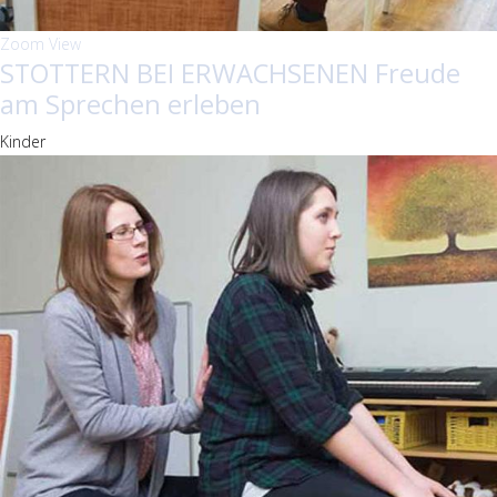
Zoom
View
STOTTERN BEI ERWACHSENEN Freude
am Sprechen erleben
Kinder